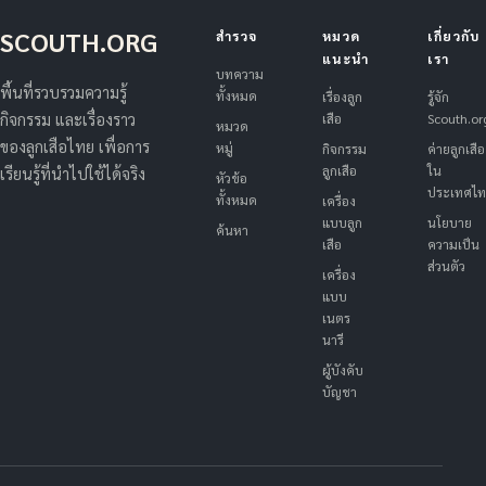
SCOUTH.ORG
สำรวจ
หมวด
เกี่ยวกับ
แนะนำ
เรา
บทความ
พื้นที่รวบรวมความรู้
ทั้งหมด
เรื่องลูก
รู้จัก
เสือ
Scouth.or
กิจกรรม และเรื่องราว
หมวด
ของลูกเสือไทย เพื่อการ
หมู่
กิจกรรม
ค่ายลูกเสือ
ลูกเสือ
ใน
เรียนรู้ที่นำไปใช้ได้จริง
หัวข้อ
ประเทศไ
ทั้งหมด
เครื่อง
แบบลูก
นโยบาย
ค้นหา
เสือ
ความเป็น
ส่วนตัว
เครื่อง
แบบ
เนตร
นารี
ผู้บังคับ
บัญชา