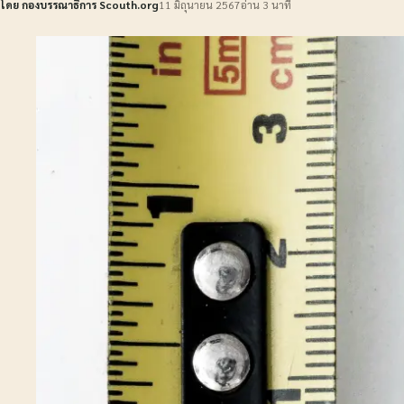
โดย กองบรรณาธิการ Scouth.org
11 มิถุนายน 2567
อ่าน 3 นาที