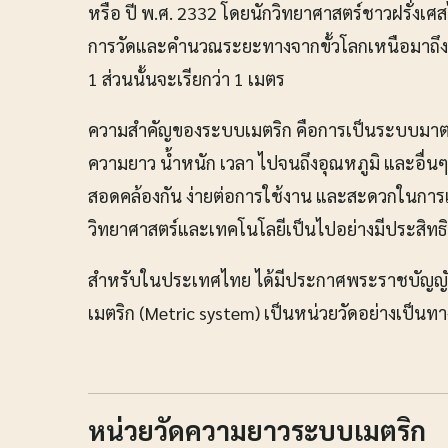
หรือ ปี พ.ศ. 2332 โดยนักวิทยาศาสตร์ชาวฝรั่งเศ
การวัดและคำนวณระยะทางจากขั้วโลกเหนือมาถึงเส
1 ส่วนนั้นจะเรียกว่า 1 เมตร
ความสำคัญของระบบเมตริก คือการเป็นระบบมาตรฐา
ความยาว น้ำหนัก เวลา ไปจนถึงอุณหภูมิ และอื่
สอดคล้องกัน ง่ายต่อการใช้งาน และสะดวกในการแ
วิทยาศาสตร์และเทคโนโลยีเป็นไปอย่างมีประสิทธ
สำหรับในประเทศไทย ได้มีประกาศพระราชบัญญัติ
เมตริก (Metric system) เป็นหน่วยวัดอย่างเป็นทา
หน่วยวัดความยาวระบบเมตริก