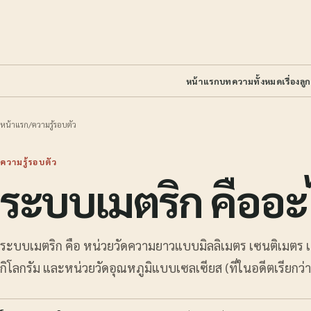
หน้าแรก
บทความทั้งหมด
เรื่องลู
หน้าแรก
/
ความรู้รอบตัว
ความรู้รอบตัว
ระบบเมตริก คืออะ
ระบบเมตริก คือ หน่วยวัดความยาวแบบมิลลิเมตร เซนติเมตร 
กิโลกรัม และหน่วยวัดอุณหภูมิแบบเซลเซียส (ที่ในอดีตเรียกว