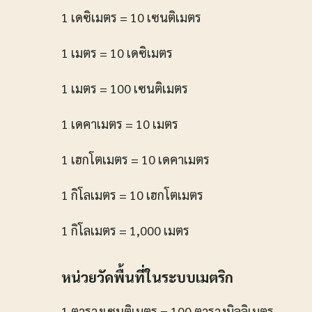
1 เดซิเมตร = 10 เซนติเมตร
1 เมตร = 10 เดซิเมตร
1 เมตร = 100 เซนติเมตร
1 เดคาเมตร = 10 เมตร
1 เฮกโตเมตร = 10 เดคาเมตร
1 กิโลเมตร = 10 เฮกโตเมตร
1 กิโลเมตร = 1,000 เมตร
หน่วยวัดพื้นที่ในระบบเมตริก
1 ตารางเซนติเมตร = 100 ตารางมิลลิเมตร