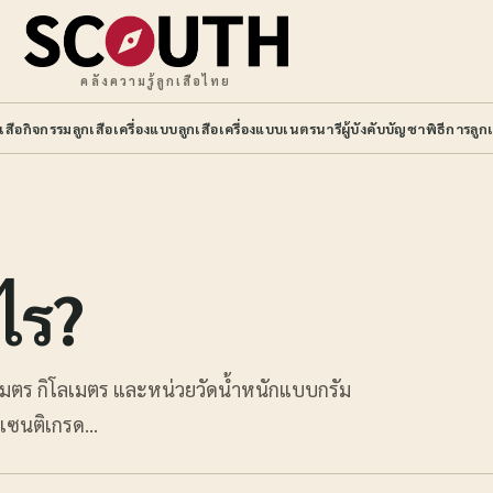
คลังความรู้ลูกเสือไทย
กเสือ
กิจกรรมลูกเสือ
เครื่องแบบลูกเสือ
เครื่องแบบเนตรนารี
ผู้บังคับบัญชา
พิธีการลูกเ
ไร?
เมตร กิโลเมตร และหน่วยวัดน้ำหนักแบบกรัม
่าเซนติเกรด…