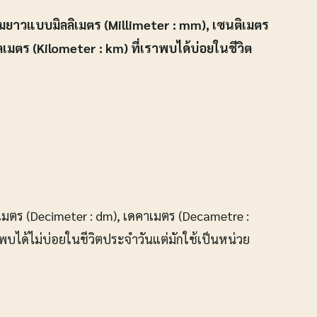
มยาวแบบมิลลิเมตร (Millimeter : mm), เซนติเมตร
ลเมตร (Kilometer : km) ที่เราพบได้บ่อยในชีวิต
เมตร (Decimeter : dm), เดคาเมตร (Decametre :
พบได้ไม่บ่อยในชีวิตประจำวันแต่มักใช้เป็นหน่วย