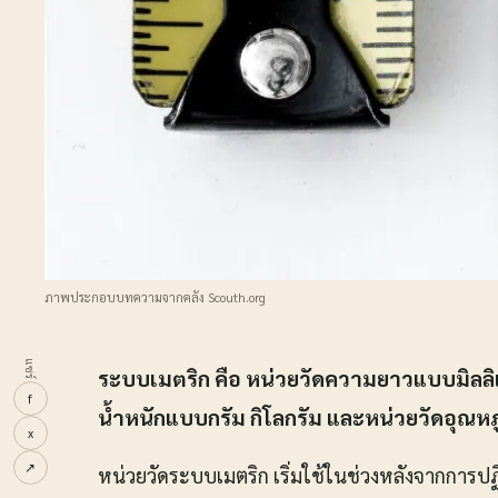
ภาพประกอบบทความจากคลัง Scouth.org
แชร์
ระบบเมตริก คือ หน่วยวัดความยาวแบบมิลลิ
f
น้ำหนักแบบกรัม กิโลกรัม และหน่วยวัดอุณหภู
x
↗
หน่วยวัดระบบเมตริก เริ่มใช้ในช่วงหลังจากการปฏิว