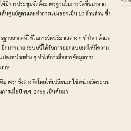
หน่วยน
สได้มีการประชุมจัดตั้งมาตรฐานในการวัดขึ้นมาจาก
้นศูนย์สูตรและทำการแบ่งออกเป็น 10 ล้านส่วน ซึ่ง
นสากลที่ใช้ในการวัดปริมาณต่าง ๆ ทั่วโลก ตั้งแต่
นๆ อีกมากมาย ระบบนี้ได้รับการออกแบบมาให้มีความ
ปลงหน่วยต่าง ๆ ทำให้การสื่อสารข้อมูลทาง
ิภาพ
มาตราชั่งตวงวัดโดยให้เปลี่ยนมาใช้หน่วยวัดระบบ
งการเมื่อปี พ.ศ. 2466 เป็นต้นมา