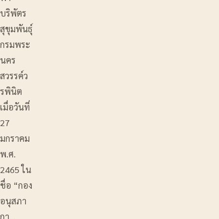
บริพัตร
สุขุมพันธุ์
กรมพระ
นคร
สวรรค์ว
รพินิต
เมื่อวันที่
27
มกราคม
พ.ศ.
2465 ใน
ชื่อ “กอง
อนุสภา
กา…