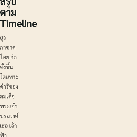
สรุป
ตาม
Timeline
ยุว
กาชาด
ไทย ก่อ
ตั้งขึ้น
โดยพระ
ดำริของ
สมเด็จ
พระเจ้า
บรมวงศ์
เธอ เจ้า
ฟ้า