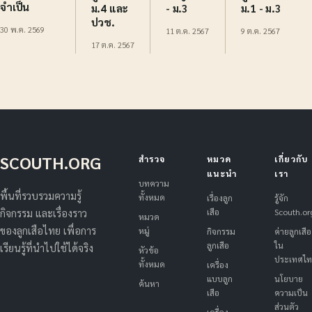
จำเป็น
ม.4 และ
- ม.3
ม.1 - ม.3
ปวช.
30 พ.ค. 2569
11 ต.ค. 2567
9 ต.ค. 2567
17 ต.ค. 2567
SCOUTH.ORG
สำรวจ
หมวด
เกี่ยวกับ
แนะนำ
เรา
บทความ
พื้นที่รวบรวมความรู้
ทั้งหมด
เรื่องลูก
รู้จัก
เสือ
Scouth.or
กิจกรรม และเรื่องราว
หมวด
ของลูกเสือไทย เพื่อการ
หมู่
กิจกรรม
ค่ายลูกเสือ
ลูกเสือ
ใน
เรียนรู้ที่นำไปใช้ได้จริง
หัวข้อ
ประเทศไ
ทั้งหมด
เครื่อง
แบบลูก
นโยบาย
ค้นหา
เสือ
ความเป็น
ส่วนตัว