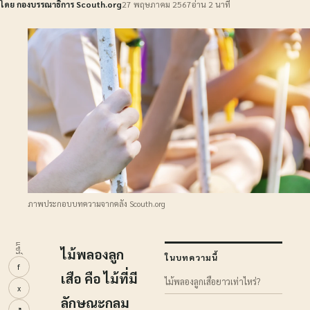
โดย กองบรรณาธิการ Scouth.org
27 พฤษภาคม 2567
อ่าน 2 นาที
ภาพประกอบบทความจากคลัง Scouth.org
แชร์
ไม้พลองลูก
ในบทความนี้
f
เสือ คือ ไม้ที่มี
ไม้พลองลูกเสือยาวเท่าไหร่?
x
ลักษณะกลม
↗