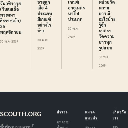
อายุลูก
เกณฑ์
หน่วยวัด
วันวชิราวุธ
เสือ 4
อายุเนตร
ความ
(วันสมเด็จ
ประเภท
นารี 4
ยาว มี
พระมหา
มีเกณฑ์
ประเภท
อะไรบ้าง
ธีรราชเจ้า)
อย่างไร
รู้จัก
25
30 พ.ค.
บ้าง
มาตรา
พฤศจิกายน
วัดความ
2569
30 พ.ค.
ยาวทุก
30 พ.ค. 2569
รูปแบบ
2569
30 พ.ค.
2569
SCOUTH.ORG
สำรวจ
หมวด
เกี่ยวกับ
แนะนำ
เรา
บทความ
พื้นที่รวบรวมความรู้
ทั้งหมด
เรื่องลูก
รู้จัก