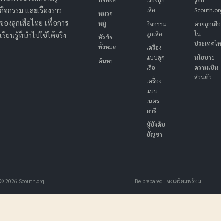
เสือ
Scouth.or
กิจกรรม และเรื่องราว
หมวด
ของลูกเสือไทย เพื่อการ
หมู่
กิจกรรม
ค่ายลูกเสือ
ลูกเสือ
ใน
เรียนรู้ที่นำไปใช้ได้จริง
หัวข้อ
ประเทศไ
ทั้งหมด
เครื่อง
แบบลูก
นโยบาย
ค้นหา
เสือ
ความเป็น
ส่วนตัว
เครื่อง
แบบ
เนตร
นารี
ผู้บังคับ
บัญชา
© 2026 Scouth.org
Be prepared · จงเตรียมพร้อม