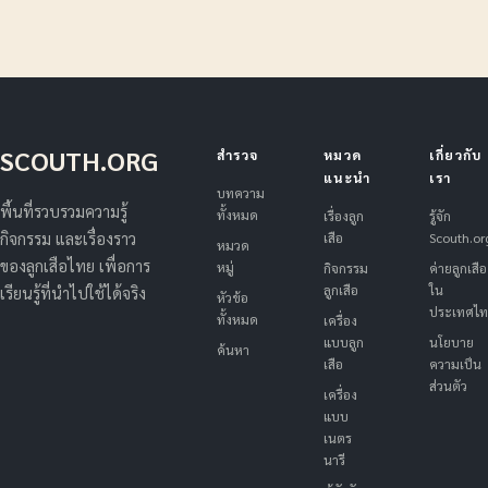
SCOUTH.ORG
สำรวจ
หมวด
เกี่ยวกับ
แนะนำ
เรา
บทความ
พื้นที่รวบรวมความรู้
ทั้งหมด
เรื่องลูก
รู้จัก
เสือ
Scouth.or
กิจกรรม และเรื่องราว
หมวด
ของลูกเสือไทย เพื่อการ
หมู่
กิจกรรม
ค่ายลูกเสือ
ลูกเสือ
ใน
เรียนรู้ที่นำไปใช้ได้จริง
หัวข้อ
ประเทศไ
ทั้งหมด
เครื่อง
แบบลูก
นโยบาย
ค้นหา
เสือ
ความเป็น
ส่วนตัว
เครื่อง
แบบ
เนตร
นารี