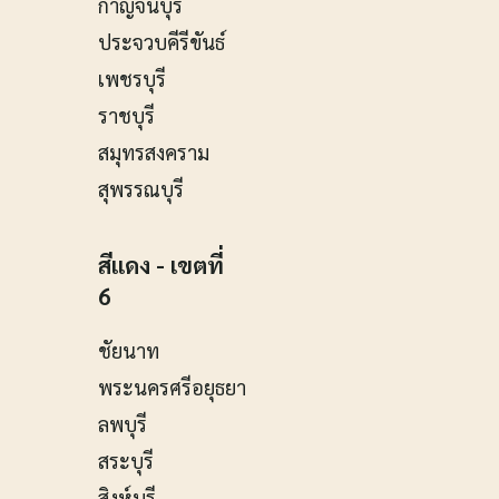
กาญจนบุรี
ประจวบคีรีขันธ์
เพชรบุรี
ราชบุรี
สมุทรสงคราม
สุพรรณบุรี
สีแดง - เขตที่
6
ชัยนาท
พระนครศรีอยุธยา
ลพบุรี
สระบุรี
สิงห์บุรี