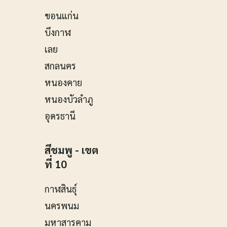
ขอนแก่น
บึงกาฬ
เลย
สกลนคร
หนองคาย
หนองบัวลำภู
อุดรธานี
สีชมพู - เขต
ที่ 10
กาฬสินธุ์
นครพนม
มหาสารคาม