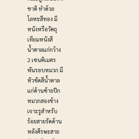
ชาติ ทำด้วย
โลหะสีทอง มี
หนังหรือวัตถุ
เทียมหนังสี
น้ำตาลแก่กว้าง
2 เซนติเมตร
พันรอบหมวก มี
หัวขัดสีน้ำตาล
แก่ด้านซ้ายปีก
หมวกสองข้าง
เจาะรูสำหรับ
ร้อยสายรัดด้าน
หลังศีรษะสาย