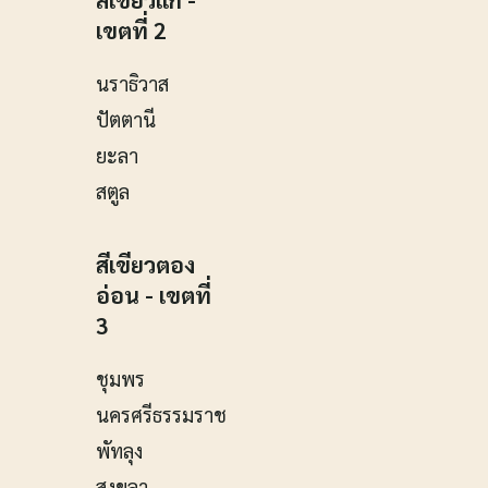
เขตที่ 2
นราธิวาส
ปัตตานี
ยะลา
สตูล
สีเขียวตอง
อ่อน - เขตที่
3
ชุมพร
นครศรีธรรมราช
พัทลุง
สงขลา